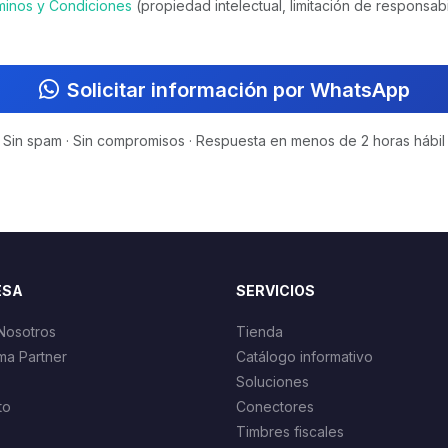
minos y Condiciones
(propiedad intelectual, limitación de responsabi
Solicitar información por WhatsApp
Sin spam · Sin compromisos · Respuesta en menos de 2 horas hábil
ESA
SERVICIOS
Nosotros
Tienda
ma Partner
Catálogo informativo
Soluciones
to
Conectores
Timbres fiscales