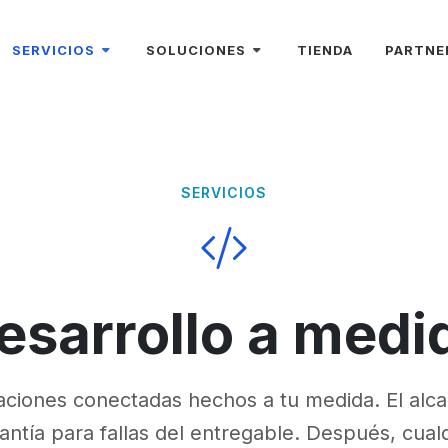
SERVICIOS
SOLUCIONES
TIENDA
PARTNE
CONECTORES E INTEGRACIONES
VENTAS Y POS
MIGRACIÓN DE DATOS
CONTABILIDAD Y FISCAL
SERVICIOS
DESARROLLO A MEDIDA
INVENTARIO Y ALMACÉN
SOPORTE TÉCNICO
CRM Y CLIENTES
TIMBRES FISCALES
esarrollo a medi
MÓDULOS DOLIBARR
CATÁLOGO INFORMATIVO
aciones conectadas hechos a tu medida. El alcan
ntía para fallas del entregable. Después, cual